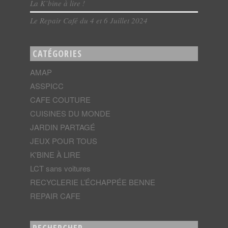
La K’bine à lire !
Le Repair Café du 4 et 6 Juillet 2024
CATÉGORIES
AMAP
ASSPICC
CAFE COUTURE
CUISINES DU MONDE
JARDIN PARTAGÉ
JEUX POUR TOUS
K'BINE À LIRE
LCT sans voitures
RECYCLERIE L’ÉCHAPPÉE BENNE
REPAIR CAFE
RECHERCHER