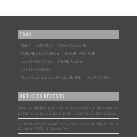
TAGS
AMAP
ASSPICC
CAFE COUTURE
CUISINES DU MONDE
JARDIN PARTAGÉ
JEUX POUR TOUS
K'BINE À LIRE
LCT sans voitures
RECYCLERIE L’ÉCHAPPÉE BENNE
REPAIR CAFE
ARTICLES RÉCENTS
Bien connaître son vélo et ses besoins d’entretien et
partir en toute sécurité pour la sortie de Mordelles.
Le Repair Café invité à la journée du ré-emploi du 5
Octobre 2024 à Mordelles