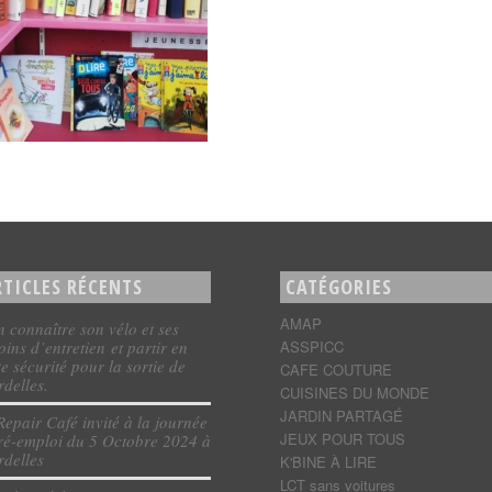
RTICLES RÉCENTS
CATÉGORIES
AMAP
n connaître son vélo et ses
oins d’entretien et partir en
ASSPICC
te sécurité pour la sortie de
CAFE COUTURE
delles.
CUISINES DU MONDE
JARDIN PARTAGÉ
Repair Café invité à la journée
JEUX POUR TOUS
ré-emploi du 5 Octobre 2024 à
delles
K'BINE À LIRE
LCT sans voitures