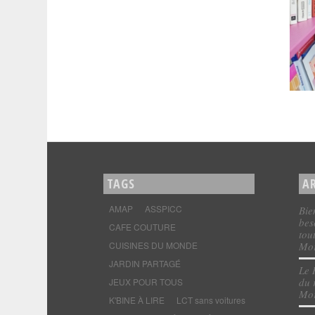
TAGS
A
AMAP
ASSPICC
Bie
bes
CAFE COUTURE
tou
CUISINES DU MONDE
Mor
JARDIN PARTAGÉ
Le 
du 
JEUX POUR TOUS
Mor
K'BINE À LIRE
LCT sans voitures