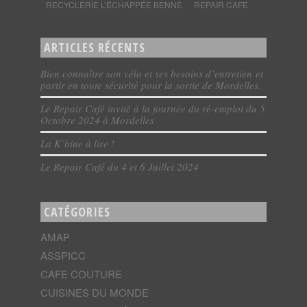
RECYCLERIE L’ÉCHAPPÉE BENNE
REPAIR CAFE
ARTICLES RÉCENTS
Bien connaître son vélo et ses besoins d’entretien et
partir en toute sécurité pour la sortie de Mordelles.
Le Repair Café invité à la journée du ré-emploi du 5
Octobre 2024 à Mordelles
La K’bine à lire !
Le Repair Café du 4 et 6 Juillet 2024
CATÉGORIES
AMAP
ASSPICC
CAFE COUTURE
CUISINES DU MONDE